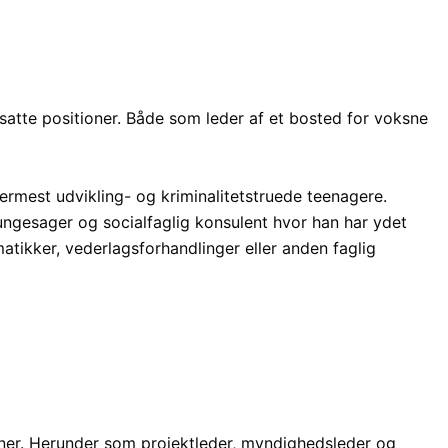
amarbejdspartnere
Indmeldelse
Kontakt os
atte positioner. Både som leder af et bosted for voksne
rmest udvikling- og kriminalitetstruede teenagere.
ngesager og socialfaglig konsulent hvor han har ydet
atikker, vederlagsforhandlinger eller anden faglig
ioner. Herunder som projektleder, myndighedsleder og