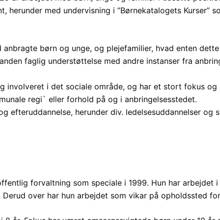
, herunder med undervisning i ”Børnekatalogets Kurser” som
anbragte børn og unge, og plejefamilier, hvad enten dette
nden faglig understøttelse med andre instanser fra anbringe
 og involveret i det sociale område, og har et stort fokus 
munale regi` eller forhold på og i anbringelsesstedet.
g efteruddannelse, herunder div. ledelsesuddannelser og se
tlig forvaltning som speciale i 1999. Hun har arbejdet i fo
Derud over har hun arbejdet som vikar på opholdssted for