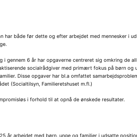
Velkommen
Om os
Hvem er vi
S
n har både før dette og efter arbejdet med mennesker i uds
ge.
 i gennem 6 år har opgaverne centreret sig omkring de alle
ktiserende socialrådgiver med primært fokus på børn og u
amilier. Disse opgaver har bl.a omfattet samarbejdsproblem
et (Socialtilsyn, Familieretshuset m.fl.)
promisløs i forhold til at opnå de ønskede resultater.
i 25 år arbejdet med børn, unge og familier i udsatte posit