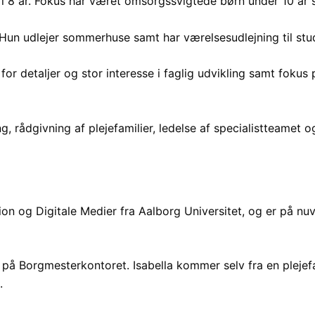
i 8 år. Fokus har været omsorgssvigtede børn under 10 år s
un udlejer sommerhuse samt har værelsesudlejning til stu
r detaljer og stor interesse i faglig udvikling samt fokus p
g, rådgivning af plejefamilier, ledelse af specialistteamet 
tion og Digitale Medier fra Aalborg Universitet, og er på n
på Borgmesterkontoret. Isabella kommer selv fra en plejefa
.