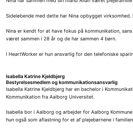
Nina har sammen med sin mand Allan været plejefamilie 
Sideløbende med dette har Nina opbygget virksomhed. H
Nina er kendt for at have fokus på kommunikation, sans fo
været sammen i 28 år og de har sammen 4 børn.
I HeartWorker er hun ansvarlig for den telefoniske sparin
Isabella Katrine Kjeldbjerg
Bestyrelsesmedlem og kommunikationsansvarlig
Isabella Katrine Kjeldbjerg har en bachelor i Kommunika
Kommunikation fra Aalborg Universitet.
Isabella bor i Aalborg og arbejder for Aalborg Kommune 
hun også som aflastning for et af plejebørnene i familien