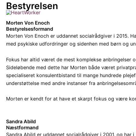
Bestyrelsen
Skip
to
content
Morten Von Enoch
Bestyrelsesformand
Morten Von Enoch er uddannet socialrådgiver i 2015. Ha
med psykiske udfordringer og sidenhen med børn og un
Fokus har altid været de mest komplekse anbringelser og
Sideløbende med dette har Morten både været privatpra
specialiseret konsulentbistand til mange hundrede plejef
understøttelse med andre instanser fra anbringelsesområd
Morten er kendt for at have et skarpt fokus og være kom
Sandra Abild
Næstformand
Sandra Abild er uddannet socialrådgiver i 2001, og har 